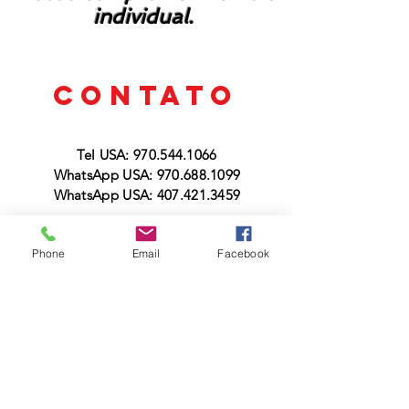
individual.
CONTATO
Tel USA:
970.544.1066
WhatsApp USA: 970.688.1099
WhatsApp USA: 407.421.3459
Tel BR (SP): 11.3042.2810
Phone
Email
Facebook
WhatsApp BR:
16.98141.2474
Reservations@bentour.com.br